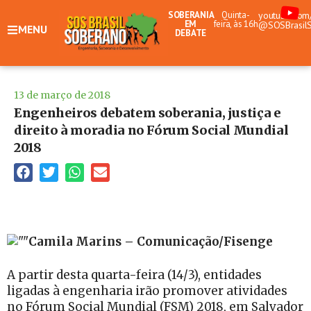
SOBERANIA
Quinta-
youtube.com
EM
feira, às 16h
@SOSBrasil
MENU
DEBATE
13 de março de 2018
Engenheiros debatem soberania, justiça e
direito à moradia no Fórum Social Mundial
2018
Camila Marins – Comunicação/Fisenge
A partir desta quarta-feira (14/3), entidades
ligadas à engenharia irão promover atividades
no Fórum Social Mundial (FSM) 2018, em Salvador