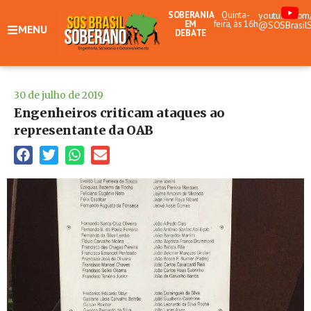
SOBERANIA
Quinta-
youtube.com
EM
feira, às 16h
@SOSBrasil
MENU
DEBATE
30 de julho de 2019
Engenheiros criticam ataques ao
representante da OAB