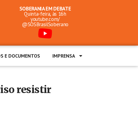
SOBERANIA EM DEBATE
Quinta-feira, às 16h
youtube.com/
@SOSBrasilSoberano
OS E DOCUMENTOS
IMPRENSA
so resistir