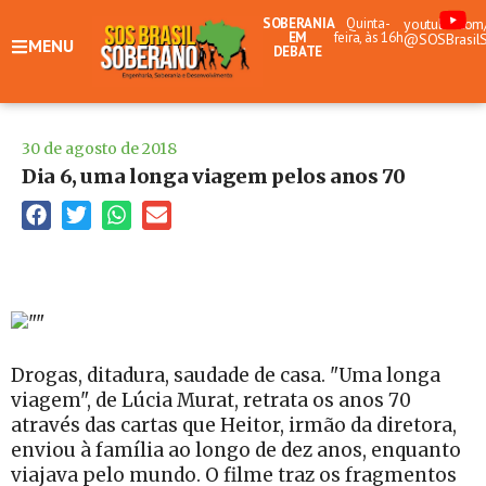
SOBERANIA
Quinta-
youtube.com
EM
feira, às 16h
@SOSBrasil
MENU
DEBATE
30 de agosto de 2018
Dia 6, uma longa viagem pelos anos 70
Drogas, ditadura, saudade de casa. "Uma longa
viagem", de Lúcia Murat, retrata os anos 70
através das cartas que Heitor, irmão da diretora,
enviou à família ao longo de dez anos, enquanto
viajava pelo mundo. O filme traz os fragmentos