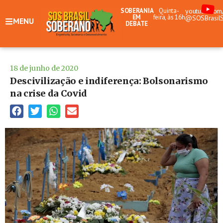
SOBERANIA
Quinta-
youtube.com
EM
feira, às 16h
@SOSBrasil
MENU
DEBATE
18 de junho de 2020
Descivilização e indiferença: Bolsonarismo
na crise da Covid