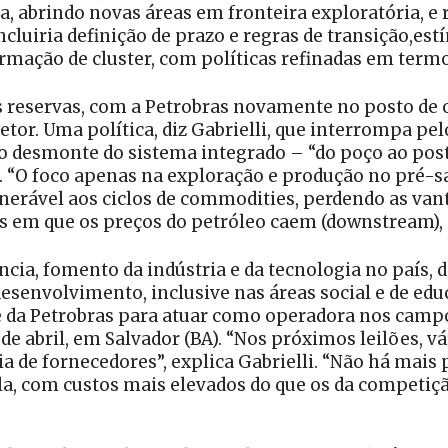
 abrindo novas áreas em fronteira exploratória, e 
incluiria definição de prazo e regras de transição,e
rmação de cluster, com políticas refinadas em termo
s reservas, com a Petrobras novamente no posto de o
tor. Uma política, diz Gabrielli, que interrompa pe
 desmonte do sistema integrado – “do poço ao poste”
ás. “O foco apenas na exploração e produção no pré-
lnerável aos ciclos de commodities, perdendo as vant
em que os preços do petróleo caem (downstream),
ncia, fomento da indústria e da tecnologia no país, 
desenvolvimento, inclusive nas áreas social e de ed
de da Petrobras para atuar como operadora nos campo
 de abril, em Salvador (BA). “Nos próximos leilões, 
a de fornecedores”, explica Gabrielli. “Não há mais 
la, com custos mais elevados do que os da competiçã