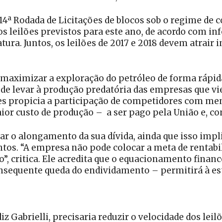
4ª Rodada de Licitações de blocos sob o regime de 
dos leilões previstos para este ano, de acordo com in
ura. Juntos, os leilões de 2017 e 2018 devem atrair
 maximizar a exploração do petróleo de forma rápida
ode levar à produção predatória das empresas que vie
es propicia a participação de competidores com me
aior custo de produção – a ser pago pela União e, c
car o alongamento da sua dívida, ainda que isso imp
tos. “A empresa não pode colocar a meta de rentabi
”, critica. Ele acredita que o equacionamento fina
nsequente queda do endividamento – permitirá à es
z Gabrielli, precisaria reduzir o velocidade dos le