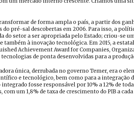
 com um mercado interno crescente. Criamos uma situ
transformar de forma ampla o país, a partir dos gan
s do pré-sal descobertas em 2006. Para isso, a políti
a do setor a ser apropriada pelo Estado; criou-se um
 e também à inovação tecnológica. Em 2015, a estata
ished Achievement Award for Companies, Organizatio
 tecnologias de ponta desenvolvidas para a produçã
adora única, derrubada no governo Temer, era o ele
tífico e tecnológico, bem como para a integração d
 integrado fosse responsável por 10% a 12% de toda
ís, com um 1,8% de taxa de crescimento do PIB a cada