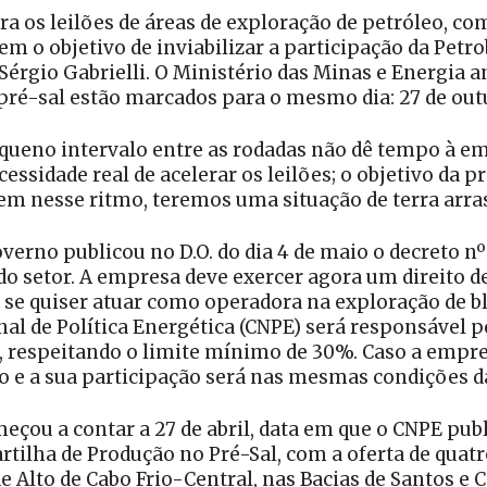
 os leilões de áreas de exploração de petróleo, com
em o objetivo de inviabilizar a participação da Petr
é Sérgio Gabrielli. O Ministério das Minas e Energia
o pré-sal estão marcados para o mesmo dia: 27 de out
equeno intervalo entre as rodadas não dê tempo à em
ssidade real de acelerar os leilões; o objetivo da pr
rem nesse ritmo, teremos uma situação de terra arra
overno publicou no D.O. do dia 4 de maio o decreto n
do setor. A empresa deve exercer agora um direito de
ão, se quiser atuar como operadora na exploração de 
al de Política Energética (CNPE) será responsável p
s, respeitando o limite mínimo de 30%. Caso a empres
co e a sua participação será nas mesmas condições 
eçou a contar a 27 de abril, data em que o CNPE pub
tilha de Produção no Pré-Sal, com a oferta de quatro
 de Alto de Cabo Frio-Central, nas Bacias de Santos e