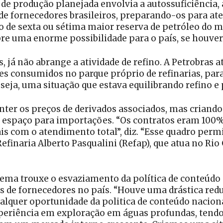
a de produção planejada envolvia a autossuficiência
 de fornecedores brasileiros, preparando-os para ate
o de sexta ou sétima maior reserva de petróleo do m
bre uma enorme possibilidade para o país, se houver
s, já não abrange a atividade de refino. A Petrobras 
hões consumidos no parque próprio de refinarias, pa
 seja, uma situação que estava equilibrando refino e
anter os preços de derivados associados, mas criand
 espaço para importações. “Os contratos eram 100%
 com o atendimento total”, diz. “Esse quadro permi
inaria Alberto Pasqualini (Refap), que atua no Rio
ma trouxe o esvaziamento da política de conteúdo 
ns de fornecedores no país. “Houve uma drástica re
lquer oportunidade da politica de conteúdo nacional”
eriência em exploração em águas profundas, tendo