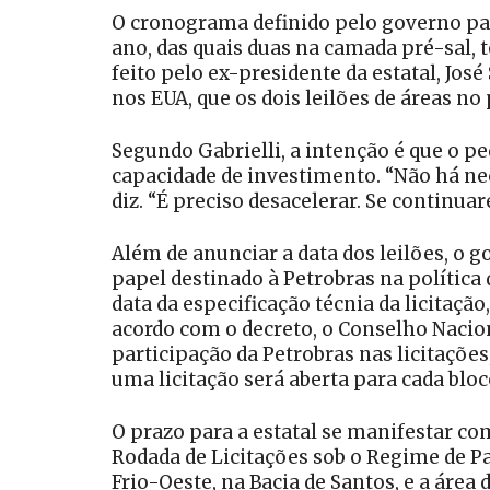
O cronograma definido pelo governo para
ano, das quais duas na camada pré-sal, t
feito pelo ex-presidente da estatal, Jos
nos EUA, que os dois leilões de áreas n
Segundo Gabrielli, a intenção é que o p
capacidade de investimento. “Não há nece
diz. “É preciso desacelerar. Se continua
Além de anunciar a data dos leilões, o g
papel destinado à Petrobras na política 
data da especificação técnia da licitaç
acordo com o decreto, o Conselho Nacion
participação da Petrobras nas licitaçõe
uma licitação será aberta para cada blo
O prazo para a estatal se manifestar com
Rodada de Licitações sob o Regime de Par
Frio-Oeste, na Bacia de Santos, e a área