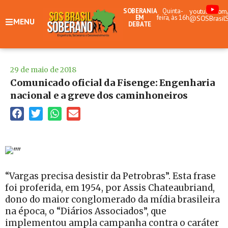
SOBERANIA
Quinta-
youtube.com
EM
feira, às 16h
@SOSBrasil
MENU
DEBATE
29 de maio de 2018
Comunicado oficial da Fisenge: Engenharia
nacional e a greve dos caminhoneiros
“Vargas precisa desistir da Petrobras”. Esta frase
foi proferida, em 1954, por Assis Chateaubriand,
dono do maior conglomerado da mídia brasileira
na época, o “Diários Associados”, que
implementou ampla campanha contra o caráter