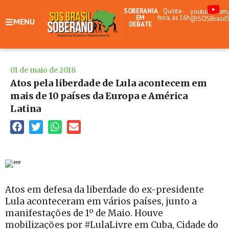
SOBERANIA
Quinta-
youtube.com
EM
feira, às 16h
@SOSBrasil
MENU
DEBATE
01 de maio de 2018
Atos pela liberdade de Lula acontecem em
mais de 10 países da Europa e América
Latina
Atos em defesa da liberdade do ex-presidente
Lula aconteceram em vários países, junto a
manifestações de 1º de Maio. Houve
mobilizações por #LulaLivre em Cuba, Cidade do