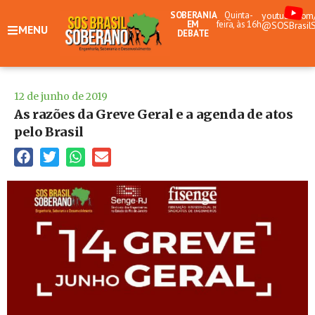
SOBERANIA
Quinta-
youtube.com
EM
feira, às 16h
@SOSBrasil
MENU
DEBATE
12 de junho de 2019
As razões da Greve Geral e a agenda de atos
pelo Brasil