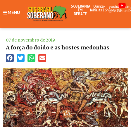
SOBERANIA
Quinta-
youtube.com
EM
feira, às 16h
@SOSBrasil
MENU
DEBATE
07 de novembro de 2019
A força do doido e as hostes medonhas